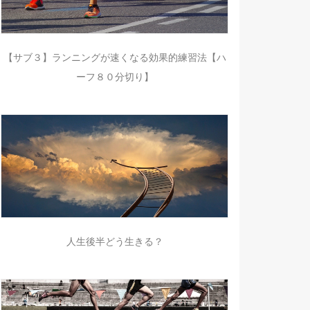
【サブ３】ランニングが速くなる効果的練習法【ハ
ーフ８０分切り】
人生後半どう生きる？