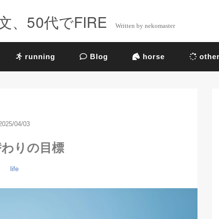
、50代でFIRE
Written by nekomaster
running
Blog
horse
othe
2025/04/03
替わりの目標
life