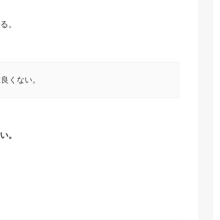
る。
は良くない。
い。