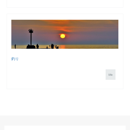
釣り
life