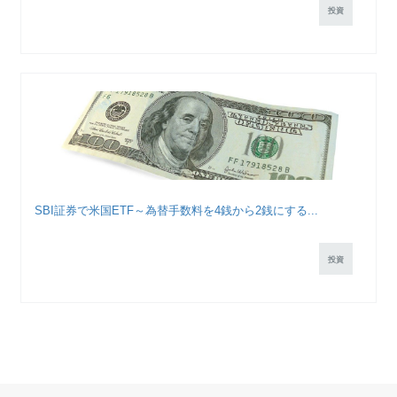
投資
SBI証券で米国ETF～為替手数料を4銭から2銭にする...
投資