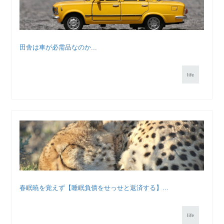
田舎は車が必需品なのか...
life
春眠暁を覚えず【睡眠負債をせっせと返済する】...
life