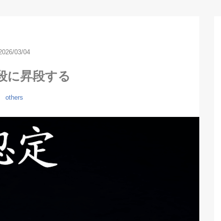
2026/03/04
段に昇段する
others