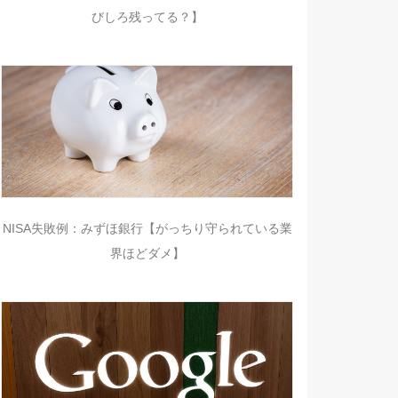
びしろ残ってる？】
NISA失敗例：みずほ銀行【がっちり守られている業
界ほどダメ】