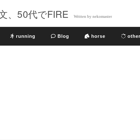
、50代でFIRE
Written by nekomaster
running
Blog
horse
othe