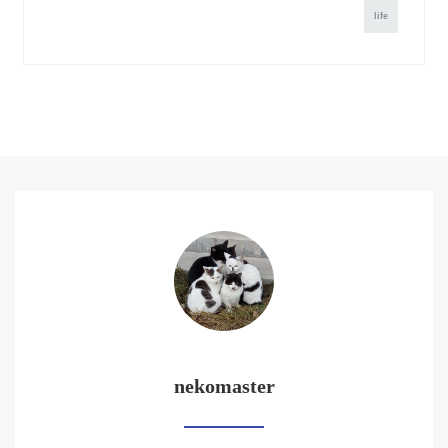
life
nekomaster