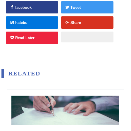
facebook
Tweet
hatebu
Share
Read Later
RELATED