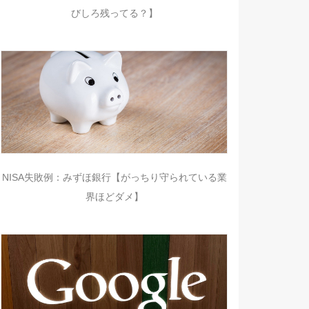
びしろ残ってる？】
NISA失敗例：みずほ銀行【がっちり守られている業
界ほどダメ】