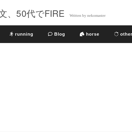
、50代でFIRE
Written by nekomaster
running
Blog
horse
othe