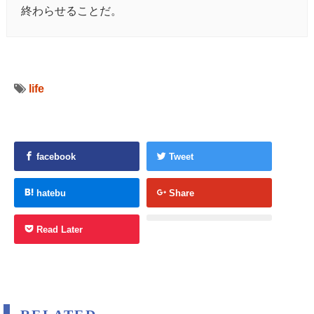
終わらせることだ。
life
facebook
Tweet
hatebu
Share
Read Later