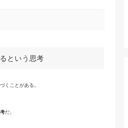
。
るという思考
づくことがある。
考
だ。