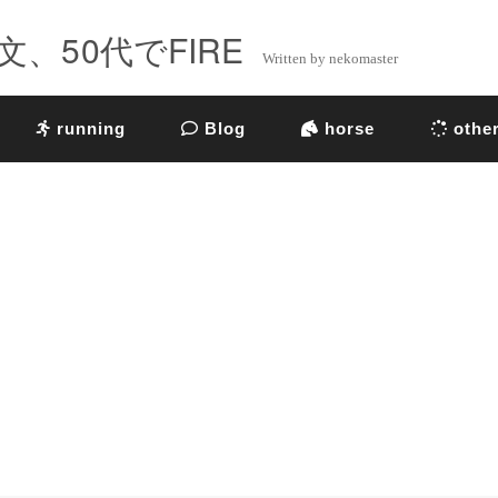
、50代でFIRE
Written by nekomaster
running
Blog
horse
othe