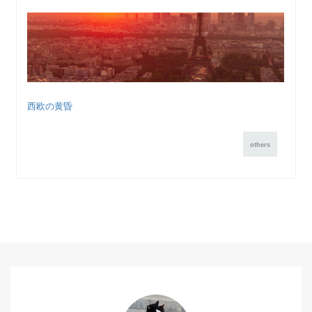
西欧の黄昏
others